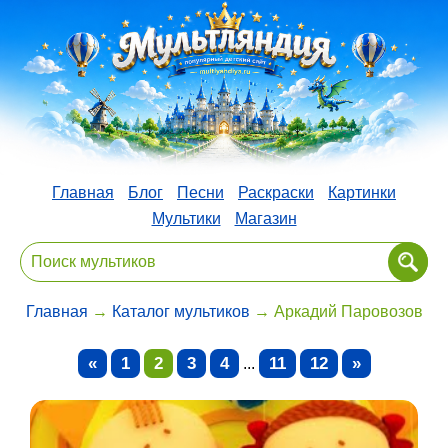
Главная
Блог
Песни
Раскраски
Картинки
Мультики
Магазин
Главная
→
Каталог мультиков
→ Аркадий Паровозов
«
1
2
3
4
11
12
»
...