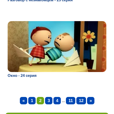
Окно - 24 серия
«
1
2
3
4
11
12
»
...