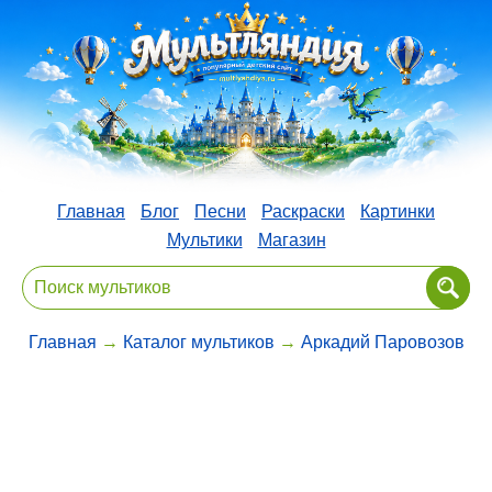
Главная
Блог
Песни
Раскраски
Картинки
Мультики
Магазин
Главная
→
Каталог мультиков
→
Аркадий Паровозов