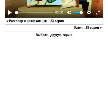
00:00
Play
Mute
Settings
Enter
«
Разговор с незнакомцем - 23 серия
fullsc
Ключ - 25 серия
»
Выбрать другую серию