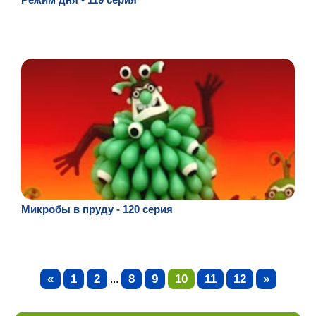
Микробы в пруду - 120 серия
«
1
2
8
9
10
11
12
»
...