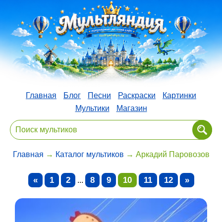
Главная
Блог
Песни
Раскраски
Картинки
Мультики
Магазин
Главная
→
Каталог мультиков
→ Аркадий Паровозов
«
1
2
8
9
10
11
12
»
...