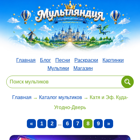
Главная
Блог
Песни
Раскраски
Картинки
Мультики
Магазин
Главная
→
Каталог мультиков
→ Катя и Эф. Куда-
Угодно-Дверь
«
1
2
6
7
8
9
»
...