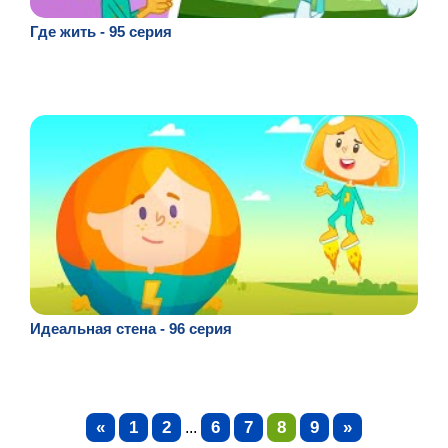
Где жить - 95 серия
Идеальная стена - 96 серия
«
1
2
6
7
8
9
»
...