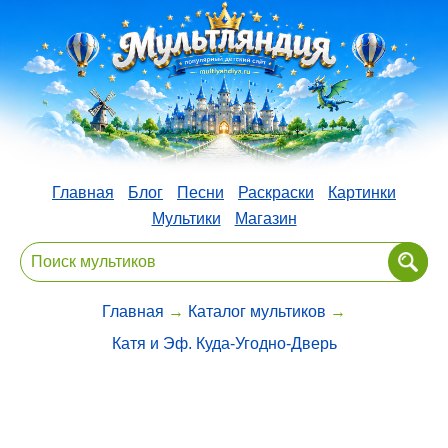
Главная
Блог
Песни
Раскраски
Картинки
Мультики
Магазин
Главная
→
Каталог мультиков
→
Катя и Эф. Куда-Угодно-Дверь