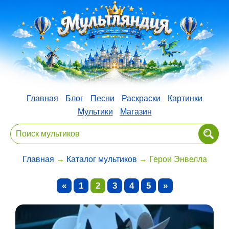
Главная
Блог
Песни
Раскраски
Картинки
Мультики
Магазин
Главная
→
Каталог мультиков
→ Герои Энвелла
«
1
2
3
4
5
»