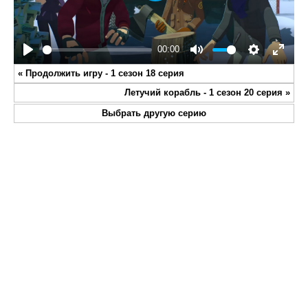
Play
00:00
Play
Mute
Settings
Enter
«
Продолжить игру - 1 сезон 18 серия
fullsc
Летучий корабль - 1 сезон 20 серия
»
Выбрать другую серию