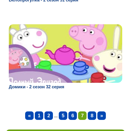
Домики - 2 сезон 32 серия
«
1
2
5
6
7
8
»
...