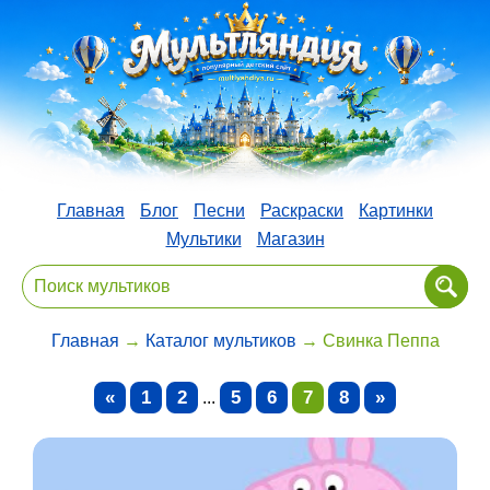
Главная
Блог
Песни
Раскраски
Картинки
Мультики
Магазин
Главная
→
Каталог мультиков
→ Свинка Пеппа
«
1
2
5
6
7
8
»
...