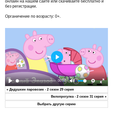
онлайн на нашем сайте или скачивайте бесплатно и
без регистрации.
Органичение по возрасту: 0+.
Play
00:00
Play
Mute
Settings
Enter
«
Дедушкин паровозик - 2 сезон 29 серия
fullsc
Велопрогулка - 2 сезон 31 серия
»
Выбрать другую серию