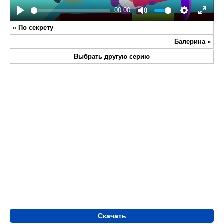
00:00
Play
Mute
Settings
Enter
«
По секрету
fullsc
Балерина
»
Выбрать другую серию
Скачать