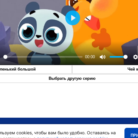
Play
00:00
lay
Mute
S
ленький большой
Чей 
Выбрать другую серию
•
Главная
•
льзуем cookies, чтобы вам было удобно. Оставаясь на
ПР