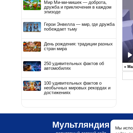
Мир Ми-ми-мишек — доброта,
дружба и приключения в каждом
эпизоде
Герои Энвелла — мир, где дружба
побеждает тьму
День рождения: традиции разных
стран мира
P
250 удивительных фактов об
«
Ма
автомобилях
100 удивительных фактов о
необычных мировых рекордах и
достижениях
Мультляндия
Мы испо
популярный детский сайт