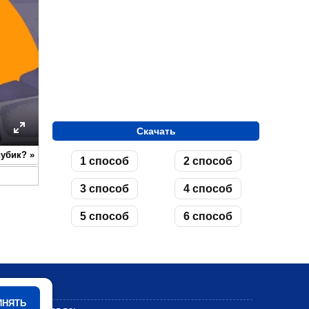
Скачать
ettings
Enter
кубик?
»
1 способ
2 способ
fullscreen
3 способ
4 способ
5 способ
6 способ
Мультики
ИНЯТЬ