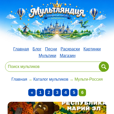
Главная
Блог
Песни
Раскраски
Картинки
Мультики
Магазин
Главная
→
Каталог мультиков
→ Мульти-Россия
«
1
2
3
4
5
6