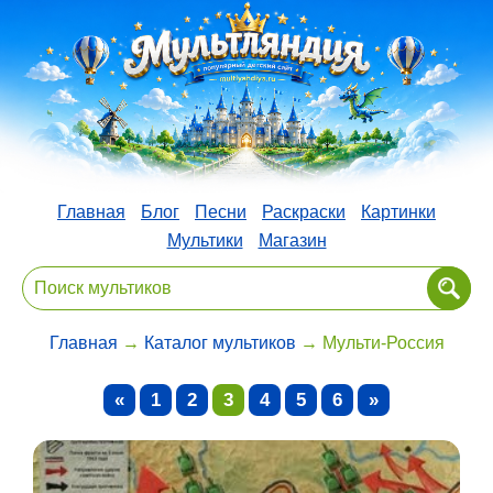
Главная
Блог
Песни
Раскраски
Картинки
Мультики
Магазин
Главная
→
Каталог мультиков
→ Мульти-Россия
«
1
2
3
4
5
6
»