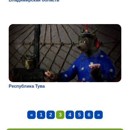
Республика Тува
«
1
2
3
4
5
6
»