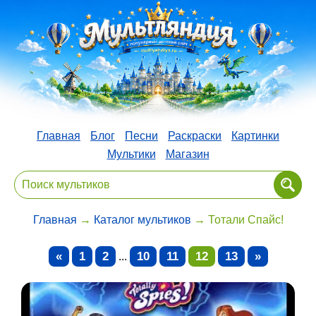
Главная
Блог
Песни
Раскраски
Картинки
Мультики
Магазин
Главная
→
Каталог мультиков
→ Тотали Спайс!
«
1
2
10
11
12
13
»
...