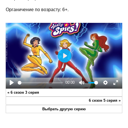
Органичение по возрасту: 6+.
Play
00:00
Play
Mute
Settings
Enter
«
6 сезон 3 серия
fullsc
6 сезон 5 серия
»
Выбрать другую серию