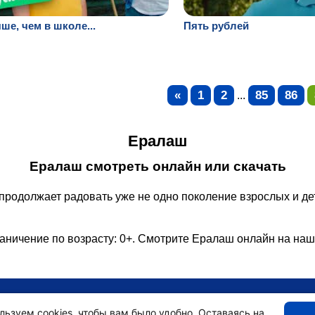
ше, чем в школе...
Пять рублей
«
1
2
85
86
...
Ералаш
Ералаш смотреть онлайн или скачать
продолжает радовать уже не одно поколение взрослых и д
аничение по возрасту: 0+. Смотрите Ералаш онлайн на наш
•
Главная
•
льзуем cookies, чтобы вам было удобно. Оставаясь на