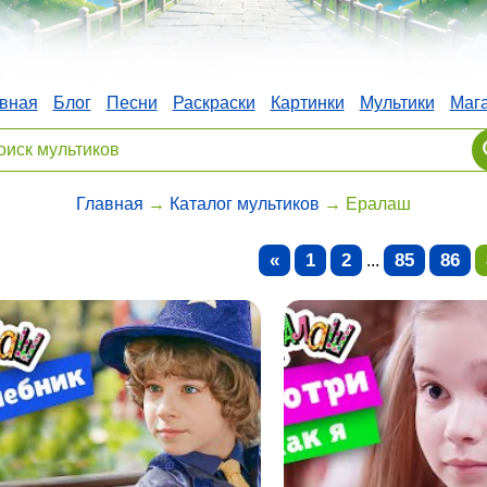
вная
Блог
Песни
Раскраски
Картинки
Мультики
Маг
Главная
→
Каталог мультиков
→ Ералаш
«
1
2
85
86
...