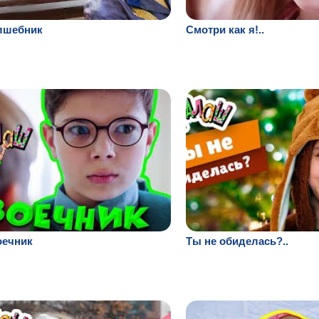
лшебник
Смотри как я!..
оечник
Ты не обиделась?..