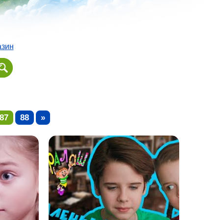
азин
87
88
»