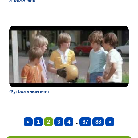
Футбольный мяч
«
1
2
3
4
87
88
»
...