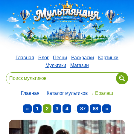
Главная
Блог
Песни
Раскраски
Картинки
Мультики
Магазин
Главная
→
Каталог мультиков
→ Ералаш
«
1
2
3
4
87
88
»
...