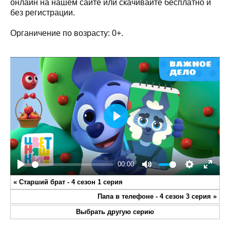
онлайн на нашем сайте или скачивайте бесплатно и
без регистрации.
Органичение по возрасту: 0+.
Play
00:00
Play
Mute
Settings
Enter
«
Старший брат - 4 сезон 1 серия
fullsc
Папа в телефоне - 4 сезон 3 серия
»
Выбрать другую серию