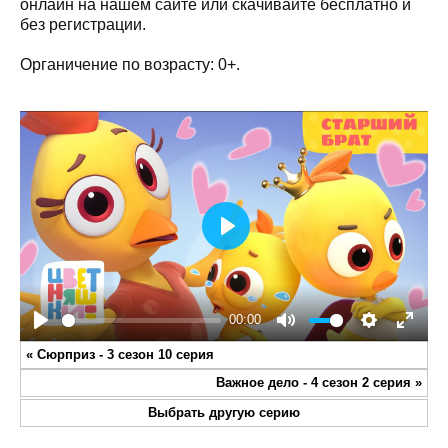
онлайн на нашем сайте или скачивайте бесплатно и
без регистрации.
Органичение по возрасту: 0+.
Play
00:00
Play
Mute
Settings
Enter
«
Сюрприз - 3 сезон 10 серия
fullsc
Важное дело - 4 сезон 2 серия
»
Выбрать другую серию