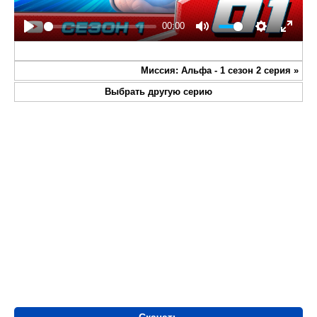
00:00
Play
Mute
Settings
Enter
fullsc
Миссия: Альфа - 1 сезон 2 серия
»
Выбрать другую серию