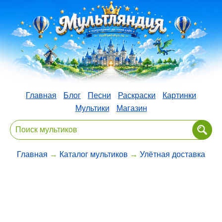
Главная
Блог
Песни
Раскраски
Картинки
Мультики
Магазин
Главная
→
Каталог мультиков
→
Улётная доставка