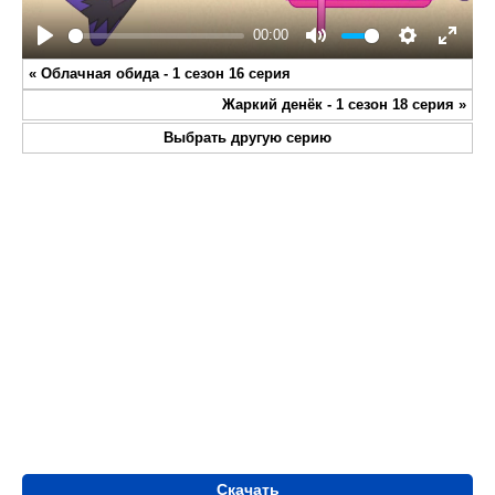
00:00
Play
Mute
Settings
Enter
«
Облачная обида - 1 сезон 16 серия
fullsc
Жаркий денёк - 1 сезон 18 серия
»
Выбрать другую серию
Скачать