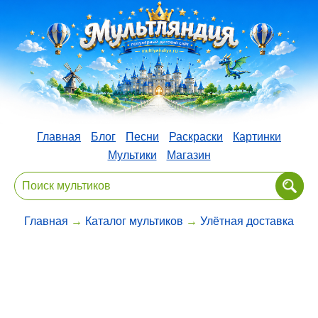
Главная
Блог
Песни
Раскраски
Картинки
Мультики
Магазин
Главная
→
Каталог мультиков
→
Улётная доставка