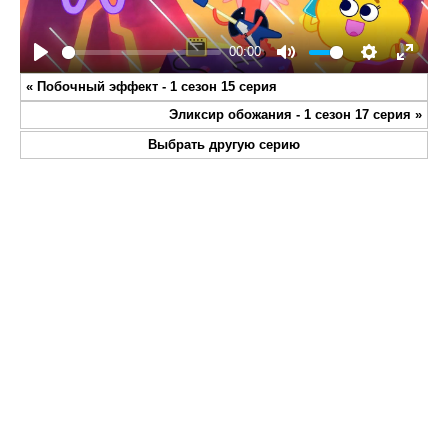
00:00
Play
Mute
Settings
Enter
«
Побочный эффект - 1 сезон 15 серия
fullsc
Эликсир обожания - 1 сезон 17 серия
»
Выбрать другую серию