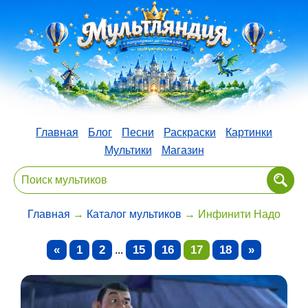
Главная
Блог
Песни
Раскраски
Картинки
Мультики
Магазин
Главная
→
Каталог мультиков
→ Инфинити Надо
«
1
2
15
16
17
18
»
...