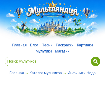
Главная
Блог
Песни
Раскраски
Картинки
Мультики
Магазин
Главная
→
Каталог мультиков
→
Инфинити Надо