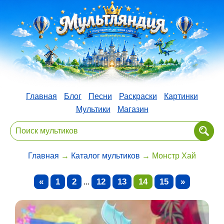
Главная
Блог
Песни
Раскраски
Картинки
Мультики
Магазин
Главная
→
Каталог мультиков
→ Монстр Хай
«
1
2
12
13
14
15
»
...