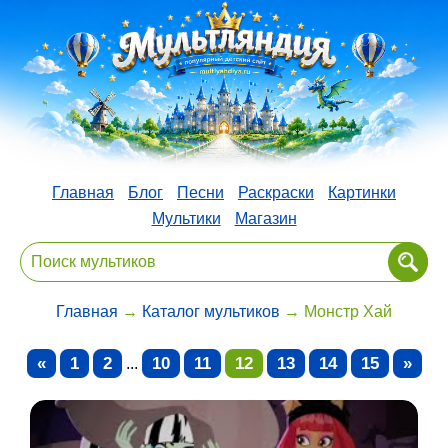
Главная
Блог
Песни
Раскраски
Картинки
Мультики
Магазин
Главная
→
Каталог мультиков
→ Монстр Хай
«
1
2
10
11
12
13
14
15
»
...