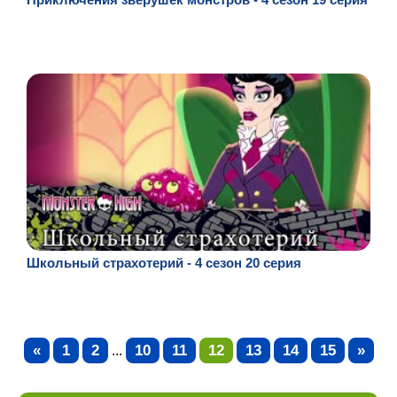
Школьный страхотерий - 4 сезон 20 серия
«
1
2
10
11
12
13
14
15
»
...