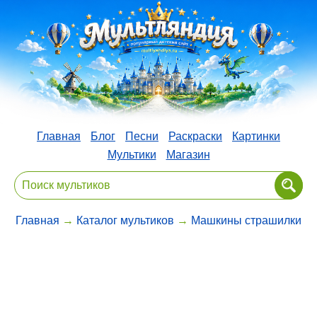
Главная
Блог
Песни
Раскраски
Картинки
Мультики
Магазин
Главная
→
Каталог мультиков
→
Машкины страшилки