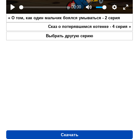
00:00
Play
Mute
Settings
Enter
«
О том, как один мальчик боялся умываться - 2 серия
fullsc
Сказ о потерявшемся котенке - 4 серия
»
Выбрать другую серию
Скачать