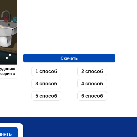
Скачать
ettings
Enter
чудовищ
1 способ
2 способ
fullscreen
3 серия
»
3 способ
4 способ
5 способ
6 способ
Мультики
ИНЯТЬ