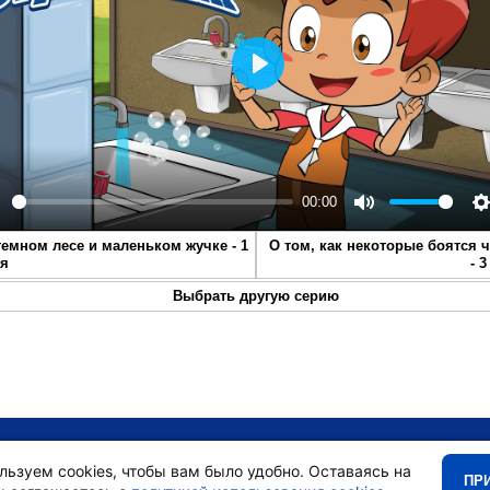
Play
00:00
lay
Mute
S
темном лесе и маленьком жучке - 1
О том, как некоторые боятся 
ия
- 
Выбрать другую серию
•
Главная
•
льзуем cookies, чтобы вам было удобно. Оставаясь на
ПР