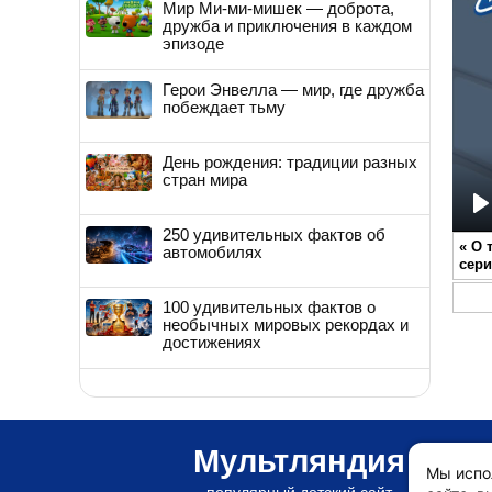
Мир Ми-ми-мишек — доброта,
дружба и приключения в каждом
эпизоде
Герои Энвелла — мир, где дружба
побеждает тьму
День рождения: традиции разных
стран мира
P
250 удивительных фактов об
«
О 
автомобилях
сер
100 удивительных фактов о
необычных мировых рекордах и
достижениях
Мультляндия
Мы испо
популярный детский сайт