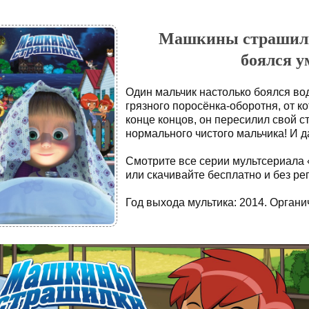
Машкины страшилки
боялся у
Один мальчик настолько боялся вод
грязного поросёнка-оборотня, от ко
конце концов, он пересилил свой с
нормального чистого мальчика! И 
Смотрите все серии мультсериала
или скачивайте бесплатно и без ре
Год выхода мультика: 2014. Органич