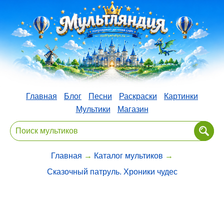
Главная
Блог
Песни
Раскраски
Картинки
Мультики
Магазин
Главная
→
Каталог мультиков
→
Сказочный патруль. Хроники чудес