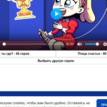
Play
00:00
lay
Mute
S
, ты где? - 66 серия
Птица счастья - 68
Выбрать другую серию
•
Главная
•
льзуем cookies, чтобы вам было удобно. Оставаясь на
ПР