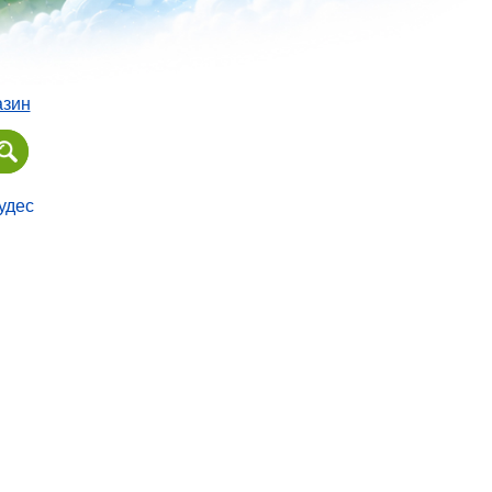
азин
удес