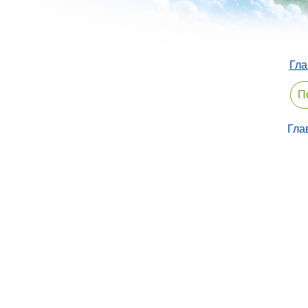
Гла
Гла