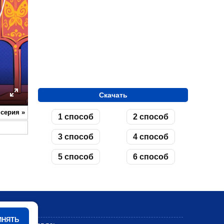
Скачать
ettings
Enter
 серия
»
1 способ
2 способ
fullscreen
3 способ
4 способ
5 способ
6 способ
Мультики
ИНЯТЬ