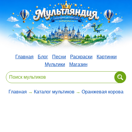
Главная
Блог
Песни
Раскраски
Картинки
Мультики
Магазин
Главная
→
Каталог мультиков
→
Оранжевая корова