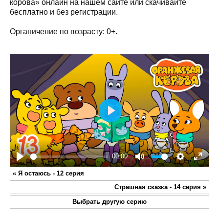
корова» онлайн на нашем сайте или скачивайте
бесплатно и без регистрации.
Органичение по возрасту: 0+.
Play
00:00
Play
Mute
Settings
Enter
«
Я остаюсь - 12 серия
fullsc
Страшная сказка - 14 серия
»
Выбрать другую серию