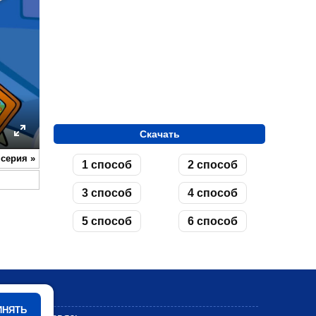
Скачать
ettings
Enter
 серия
»
1 способ
2 способ
fullscreen
3 способ
4 способ
5 способ
6 способ
Мультики
ИНЯТЬ