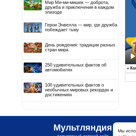
Мир Ми-ми-мишек — доброта,
дружба и приключения в каждом
эпизоде
Герои Энвелла — мир, где дружба
побеждает тьму
День рождения: традиции разных
стран мира
P
250 удивительных фактов об
«
Ко
автомобилях
100 удивительных фактов о
необычных мировых рекордах и
достижениях
Мультляндия
Мы испо
популярный детский сайт