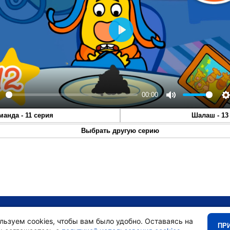
Play
00:00
lay
Mute
S
манда - 11 серия
Шалаш - 13
Выбрать другую серию
•
Главная
•
льзуем cookies, чтобы вам было удобно. Оставаясь на
ПР