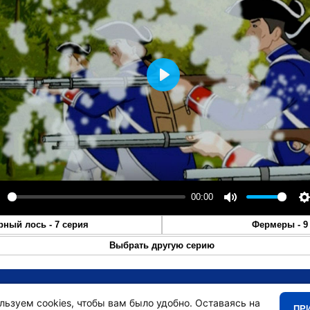
Play
00:00
lay
Mute
S
рный лось - 7 серия
Фермеры - 9
Выбрать другую серию
•
Главная
•
льзуем cookies, чтобы вам было удобно. Оставаясь на
ПР