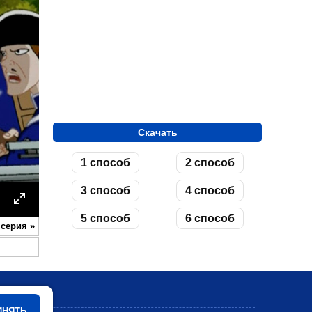
Скачать
1 способ
2 способ
3 способ
4 способ
ettings
Enter
5 способ
6 способ
 серия
»
fullscreen
Мультики
ИНЯТЬ