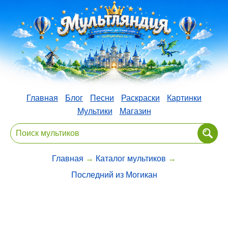
Главная
Блог
Песни
Раскраски
Картинки
Мультики
Магазин
Главная
→
Каталог мультиков
→
Последний из Могикан