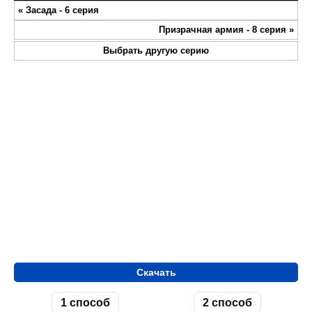
Play
Mute
Settings
Enter
«
Засада - 6 серия
fullsc
Призрачная армия - 8 серия
»
Выбрать другую серию
Скачать
1 способ
2 способ