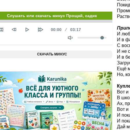
Покид
Проме
Слушать или скачать минус Прощай, садик
Раств
Seek
Прип
Текущее
00:00
Продолжительность
03:17
время
И люб
Объем
И в ф
С вос
И не 
СКАЧАТЬ МИНУС
И в б
Загру
Ещё ми
Но, к
Купле
Вот и 
В шко
Ах, п
Вот и 
И пок
И пок
Дай м