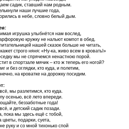
аем садик, ставший нам родным.
лькнули наши лучшие года,
орились в небе, словно белый дым.
ев:
имая игрушка улыбнётся нам вослед,
арфоровую кружку не нальют компот в обед.
питательницей нашей сказок больше не читать,
скажет строго няня: «Ну-ка, живо всем в кровать!»
еседку мы не спрячемся ненастною порой.
стит в спортзале мячик – кто ж теперь его ногой?
г и без оглядки, кто куда, и полетим,
онечно, на кроватке на дорожку посидим.
т:
всё, мы разлетимся, кто куда.
лу осенью, всё лето впереди.
рощайте, беззаботные года!
всё, и детский садик позади.
а, пока мы здесь ещё с тобой,
а цветы, подарки, суета,
не руку и со мной тихонько спой