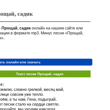
ощай, садик
- Прощай, садик
онлайн на нашем сайте или
трации в формате mp3. Минус песни «Прощай,
к».
ать онлайн или скачать
Текст песни Прощай, садик
т:
 землю, словно грелкой, месяц май,
улице совсем уже тепло.
оём, а ты нам, Гена, подыграй,
от песни стало на сердце светло.
прощайте, мы уходим навсегда,