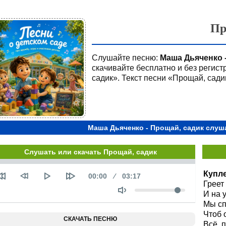
Пр
Слушайте песню:
Маша Дьяченко 
скачивайте бесплатно и без регис
садик». Текст песни «Прощай, сади
Маша Дьяченко - Прощай, садик слуш
Слушать или скачать Прощай, садик
Seek
Купле
Текущее
00:00
Продолжительность
03:17
время
Греет
Объем
И на 
Мы сп
Чтоб 
СКАЧАТЬ ПЕСНЮ
Всё, 