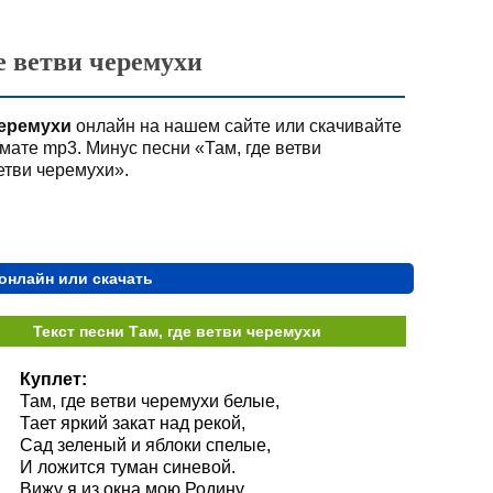
е ветви черемухи
черемухи
онлайн на нашем сайте или скачивайте
мате mp3. Минус песни «Там, где ветви
етви черемухи».
онлайн или скачать
Текст песни Там, где ветви черемухи
Куплет:
Там, где ветви черемухи белые,
Тает яркий закат над рекой,
Сад зеленый и яблоки спелые,
И ложится туман синевой.
Вижу я из окна мою Родину,