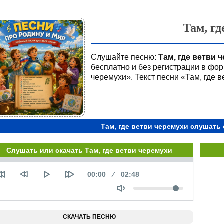
Там, гд
Слушайте песню:
Там, где ветви 
бесплатно и без регистрации в фор
черемухи». Текст песни «Там, где в
Там, где ветви черемухи слушать 
Слушать или скачать Там, где ветви черемухи
Seek
Текущее
00:00
Продолжительность
02:48
время
Объем
СКАЧАТЬ ПЕСНЮ