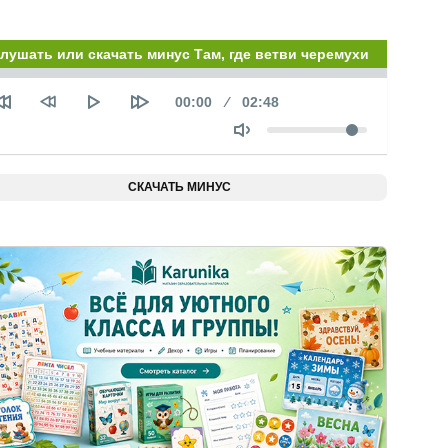
лушать или скачать минус Там, где ветви черемухи
Seek
Текущее
00:00
Продолжительность
02:48
время
Объем
СКАЧАТЬ МИНУС