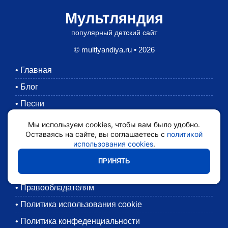
Мультляндия
популярный детский сайт
© multlyandiya.ru • 2026
•
Главная
•
Блог
•
Песни
•
Раскраски
Мы используем cookies, чтобы вам было удобно.
Оставаясь на сайте, вы соглашаетесь с
политикой
•
Картинки
использования cookies
.
•
Мультики
ПРИНЯТЬ
•
Обратная связь
•
Правообладателям
•
Политика использования cookie
•
Политика конфеденциальности