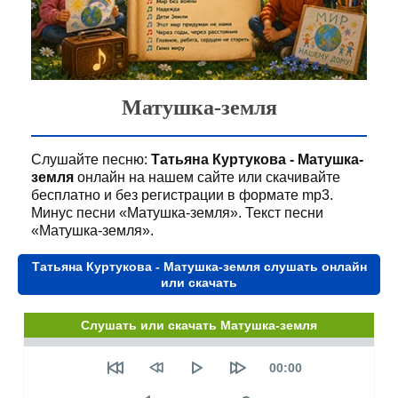
Матушка-земля
Слушайте песню:
Татьяна Куртукова - Матушка-
земля
онлайн на нашем сайте или скачивайте
бесплатно и без регистрации в формате mp3.
Минус песни «Матушка-земля». Текст песни
«Матушка-земля».
Татьяна Куртукова - Матушка-земля слушать онлайн
или скачать
Слушать или скачать Матушка-земля
Seek
Текущее
00:00
время
Объем