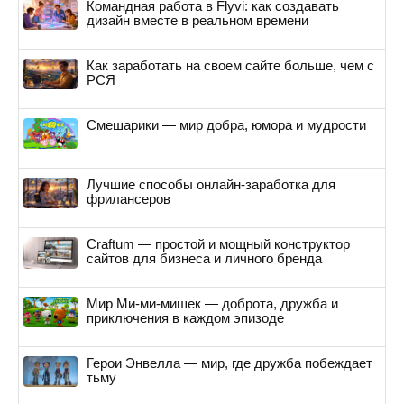
Командная работа в Flyvi: как создавать
дизайн вместе в реальном времени
Как заработать на своем сайте больше, чем с
РСЯ
Смешарики — мир добра, юмора и мудрости
Лучшие способы онлайн-заработка для
фрилансеров
Craftum — простой и мощный конструктор
сайтов для бизнеса и личного бренда
Мир Ми-ми-мишек — доброта, дружба и
приключения в каждом эпизоде
Герои Энвелла — мир, где дружба побеждает
тьму