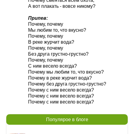
Почему смеяться всем охота,
А вот плакать - вовсе никому?
Припев:
Почему, почему
Мы любим то, что вкусно?
Почему, почему
В реке журчит вода?
Почему, почему
Без друга грустно-грустно?
Почему, почему
С ним весело всегда?
Почему мы любим то, что вкусно?
Почему в реке журчит вода?
Почему без друга грустно-грустно?
Почему с ним весело всегда?
Почему с ним весело всегда?
Почему с ним весело всегда?
Популярое в блоге