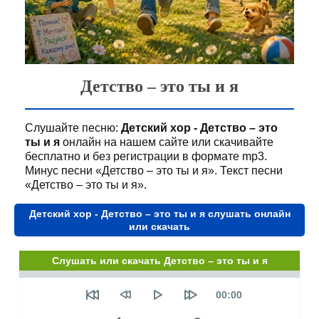
Детство – это ты и я
Слушайте песню:
Детский хор - Детство – это
ты и я
онлайн на нашем сайте или скачивайте
бесплатно и без регистрации в формате mp3.
Минус песни «Детство – это ты и я». Текст песни
«Детство – это ты и я».
Детский хор - Детство – это ты и я слушать онлайн
или скачать
Слушать или скачать Детство – это ты и я
Seek
Текущее
00:00
время
Объем