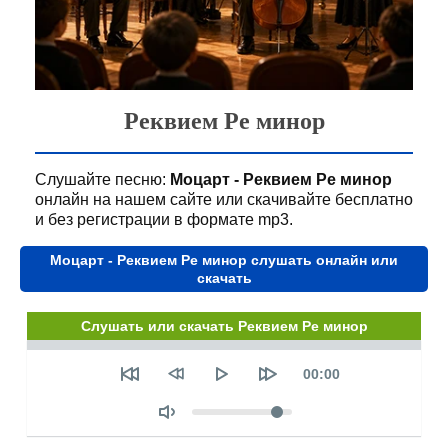
Реквием Ре минор
Слушайте песню:
Моцарт - Реквием Ре минор
онлайн на нашем сайте или скачивайте бесплатно
и без регистрации в формате mp3.
Моцарт - Реквием Ре минор слушать онлайн или
скачать
Слушать или скачать Реквием Ре минор
Seek
Текущее
00:00
время
Объем