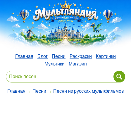
Главная
Блог
Песни
Раскраски
Картинки
Мультики
Магазин
Главная
→
Песни
→
Песни из русских мультфильмов