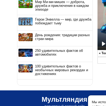
Мир Ми-ми-мишек — доброта,
дружба и приключения в каждом
эпизоде
Герои Энвелла — мир, где дружба
побеждает тьму
День рождения: традиции разных
стран мира
P
250 удивительных фактов об
«
То
автомобилях
100 удивительных фактов о
необычных мировых рекордах и
достижениях
Мультляндия
Мы испо
популярный детский сайт