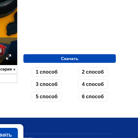
Скачать
ettings
Enter
 серия
»
1 способ
2 способ
fullscreen
3 способ
4 способ
5 способ
6 способ
Мультики
ИНЯТЬ