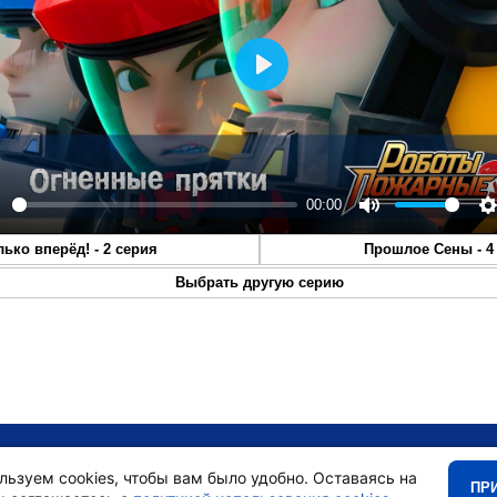
Play
00:00
lay
Mute
S
лько вперёд! - 2 серия
Прошлое Сены - 4
Выбрать другую серию
•
Главная
•
льзуем cookies, чтобы вам было удобно. Оставаясь на
ПР