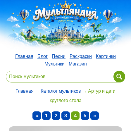
Главная
Блог
Песни
Раскраски
Картинки
Мультики
Магазин
Главная
→
Каталог мультиков
→ Артур и дети
круглого стола
«
1
2
3
4
5
»