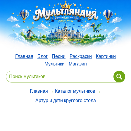
Главная
Блог
Песни
Раскраски
Картинки
Мультики
Магазин
Главная
→
Каталог мультиков
→
Артур и дети круглого стола