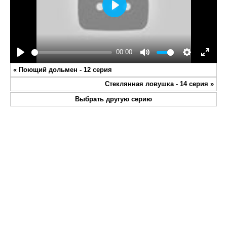
Play
00:00
Play
Mute
Settings
Enter
«
Поющий дольмен - 12 серия
fullsc
Стеклянная ловушка - 14 серия
»
Выбрать другую серию