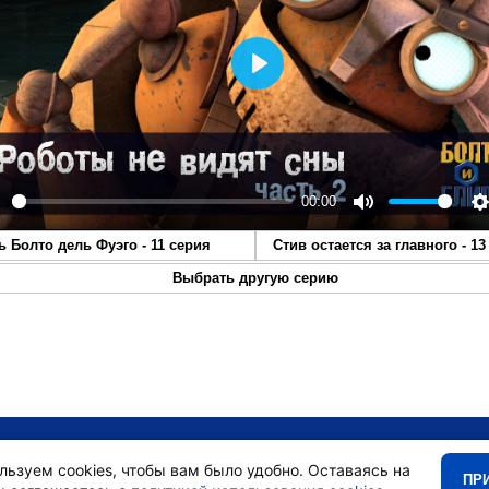
Play
00:00
lay
Mute
S
ь Болто дель Фуэго - 11 серия
Стив остается за главного - 13
Выбрать другую серию
•
Главная
•
льзуем cookies, чтобы вам было удобно. Оставаясь на
ПР