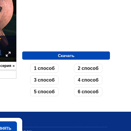
Скачать
ettings
Enter
 серия
»
1 способ
2 способ
fullscreen
3 способ
4 способ
5 способ
6 способ
Мультики
ИНЯТЬ