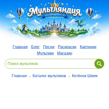
Главная
Блог
Песни
Раскраски
Картинки
Мультики
Магазин
Главная
→
Каталог мультиков
→
Котёнок Шмяк