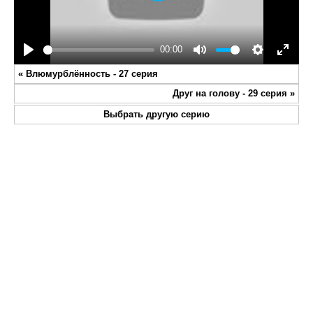
Play
00:00
Play
Mute
Settings
Enter
«
Влюмурблённость - 27 серия
fullsc
Друг на голову - 29 серия
»
Выбрать другую серию