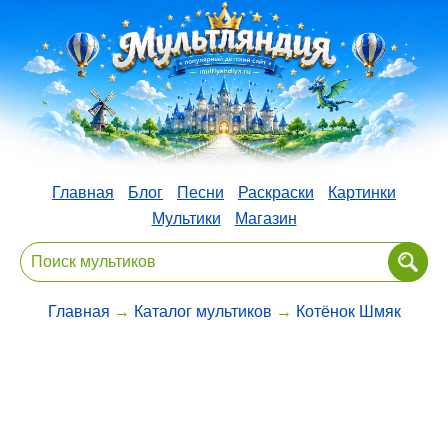
Главная
Блог
Песни
Раскраски
Картинки
Мультики
Магазин
Главная
→
Каталог мультиков
→
Котёнок Шмяк