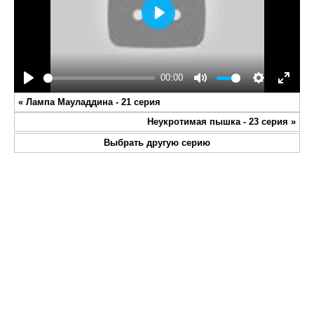
Play
00:00
Play
Mute
Settings
Enter
«
Лампа Мауладдина - 21 серия
fullsc
Неукротимая пышка - 23 серия
»
Выбрать другую серию