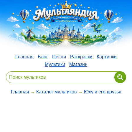
Главная
Блог
Песни
Раскраски
Картинки
Мультики
Магазин
Главная
→
Каталог мультиков
→
Юху и его друзья