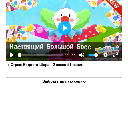
Play
00:00
Play
Mute
Settings
Enter
«
Страж Водного Шара - 2 сезон 51 серия
fullsc
Выбрать другую серию