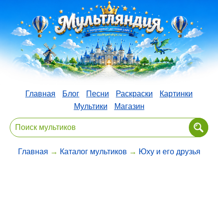
Главная
Блог
Песни
Раскраски
Картинки
Мультики
Магазин
Главная
→
Каталог мультиков
→
Юху и его друзья