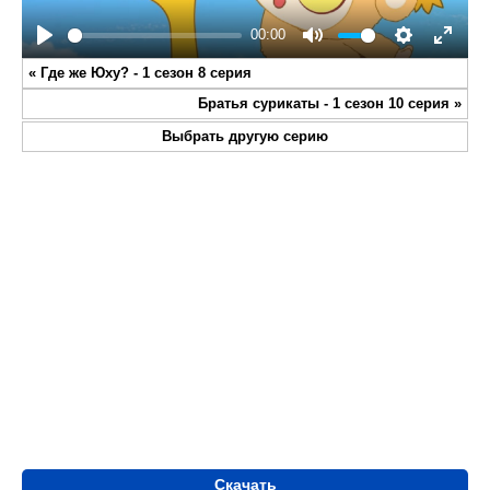
00:00
Play
Mute
Settings
Enter
«
Где же Юху? - 1 сезон 8 серия
fullsc
Братья сурикаты - 1 сезон 10 серия
»
Выбрать другую серию
Скачать