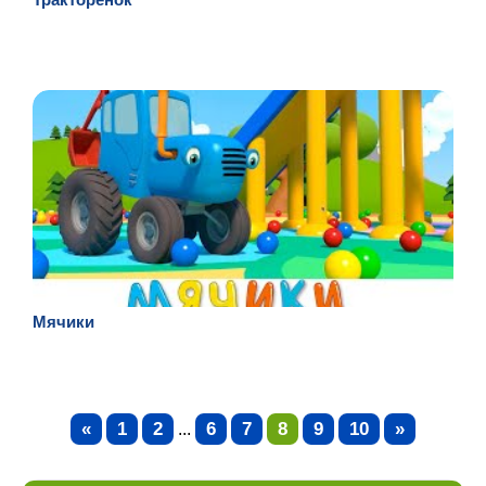
Мячики
«
1
2
6
7
8
9
10
»
...