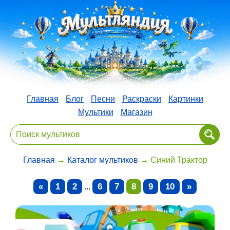
Главная
Блог
Песни
Раскраски
Картинки
Мультики
Магазин
Главная
→
Каталог мультиков
→ Синий Трактор
«
1
2
6
7
8
9
10
»
...